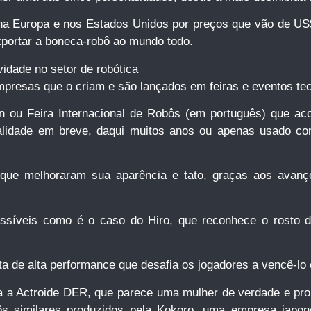
a Europa e nos Estados Unidos por preços que vão de US$
xportar a boneca-robô ao mundo todo.
idade no setor de robótica
presas que o criam e são lançados em feiras e eventos tec
on ou Feira Internacional de Robôs (em português) que ac
alidade em breve, daqui muitos anos ou apenas usado co
ue melhoraram sua aparência e tato, graças aos avanço
ssíveis como é o caso do Hiro, que reconhece o rosto 
ta de alta performance que desafia os jogadores a vencê-lo
a a Actroide DER, que parece uma mulher de verdade e pro
s similares produzidos pela Kokoro, uma empresa japones