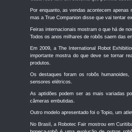
Por enquanto, as vendas acontecem apenas n
mas a True Companion disse que vai tentar e
Feiras internacionais mostram o que há de nov
Todos os anos milhares de robôs saem das em
Em 2009, a The International Robot Exhibiti
importante mostra do que deve se tornar re
produtos.
Os destaques foram os robôs humanoides, q
sensores elétricos.
As aptidões podem ser as mais variadas po
câmeras embutidas.
Outro modelo apresentado foi o Topio, um atle
No Brasil, a Robotec Fair mostrou em Curitib
boneca-robô é uma evolução de outros robô