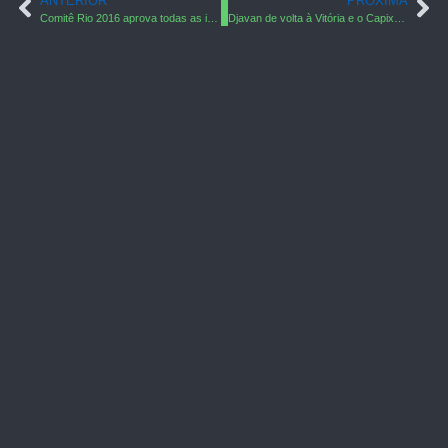
ANTERIOR
PRÓXIMA
Comitê Rio 2016 aprova todas as instalações capixabas apresentadas
Djavan de volta à Vitória e o Capixabão te dá o ingresso!