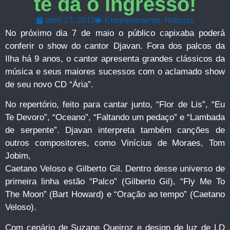
te dá o ingresso!
abril 27, 2011
Entretenimento
,
Notícias
No próximo dia 7 de maio o público capixaba poderá
conferir o show do cantor Djavan. Fora dos palcos da
Ilha há 9 anos, o cantor apresenta grandes clássicos da
música e seus maiores sucessos com o aclamado show
de seu novo CD “Ária”.
No repertório, feito para cantar junto, “Flor de Lis”, “Eu
Te Devoro”, “Oceano”, “Faltando um pedaço” e “Lambada
de serpente”. Djavan interpreta também canções de
outros compositores, como Vinícius de Moraes, Tom
Jobim,
Caetano Veloso e Gilberto Gil. Dentro desse universo de
primeira linha estão “Palco” (Gilberto Gil), “Fly Me To
The Moon” (Bart Howard) e “Oração ao tempo” (Caetano
Veloso).
Com cenário de Suzane Queiroz e design de luz de LD