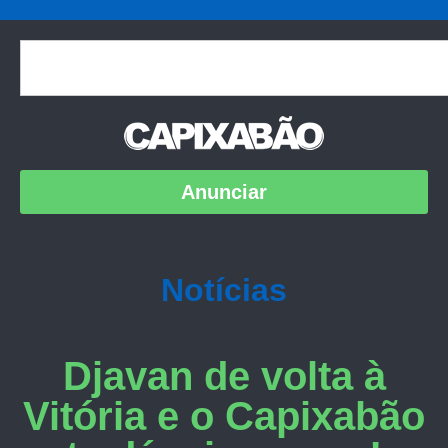
Anunciar
Notícias
Djavan de volta à
Vitória e o Capixabão