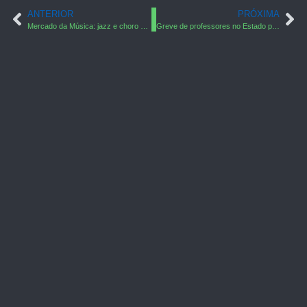
ANTERIOR
PRÓXIMA
Mercado da Música: jazz e choro no Mercado São Sebastião
Greve de professores no Estado pode ser geral, afirmam sindicatos