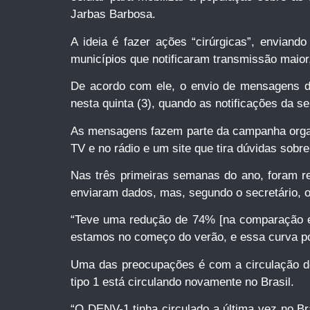
Jarbas Barbosa.
A ideia é fazer ações “cirúrgicas”, envia
municípios que notificaram transmissão maior,
De acordo com ele, o envio de mensagens de
nesta quinta (3), quando as notificações da s
As mensagens fazem parte da campanha organi
TV e no rádio e um site que tira dúvidas sob
Nas três primeiras semanas do ano, foram r
enviaram dados, mas, segundo o secretário, o 
“Teve uma redução de 74% [na comparação en
estamos no começo do verão, e essa curva po
Uma das preocupações é com a circulação dos 
tipo 1 está circulando novamente no Brasil.
“O DENV-1 tinha circulado a última vez no Br