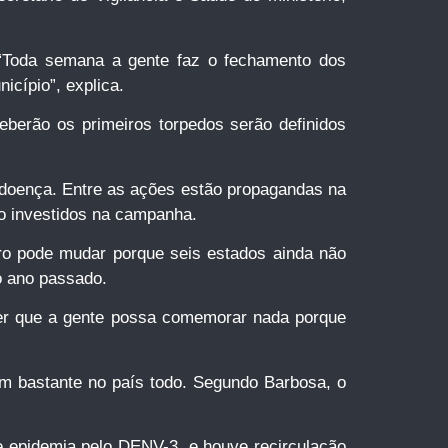
 “Toda semana a gente faz o fechamento dos
icípio”, explica.
berão os primeiros torpedos serão definidos
 doença. Entre as ações estão propagandas na
do investidos na campanha.
ro pode mudar porque seis estados ainda não
do ano passado.
zer que a gente possa comemorar nada porque
lam bastante no país todo. Segundo Barbosa, o
ve epidemia pelo DENV-3, e houve recirculação