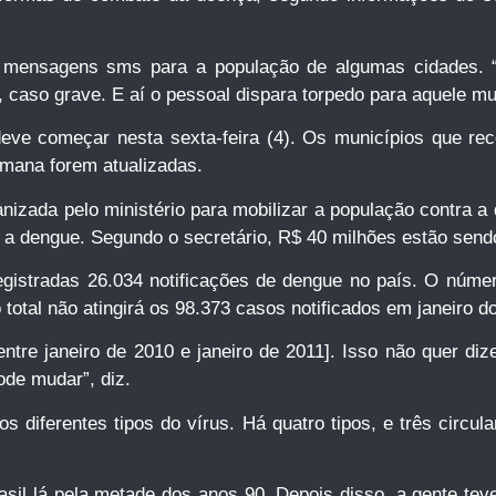
ndo mensagens sms para a população de algumas cidades.
 caso grave. E aí o pessoal dispara torpedo para aquele mun
ve começar nesta sexta-feira (4). Os municípios que rece
emana forem atualizadas.
zada pelo ministério para mobilizar a população contra a
re a dengue. Segundo o secretário, R$ 40 milhões estão sen
egistradas 26.034 notificações de dengue no país. O núme
total não atingirá os 98.373 casos notificados em janeiro 
tre janeiro de 2010 e janeiro de 2011]. Isso não quer di
de mudar”, diz.
diferentes tipos do vírus. Há quatro tipos, e três circu
asil lá pela metade dos anos 90. Depois disso, a gente te