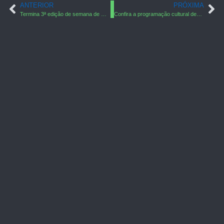
ANTERIOR
PRÓXIMA
Termina 3ª edição de semana de moda Capixaba
Confira a programação cultural deste feriadão no Estado!