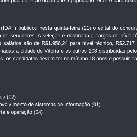
er público. É ao órgão que a população recorre para soluc
 (IDAF) publicou nesta quinta-feira (21) o edital do conc
de servidores. A seleção é destinada a cargos de nível té
salários são de R$1.956,24 para nível técnico, R$2.717 
nadas a cidade de Vitória e as outras 208 distribuídas pelo 
s, os candidatos devem ter no mínimo 18 anos e possuir cart
ca (02)
envolvimento de sistemas de informação (01)
rte e operação (04)