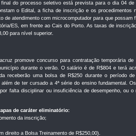
inal do processo seletivo está prevista para o dia 04 de
onstam o Edital, a ficha de inscrição e os procedimentos
sto de atendimento com microcomputador para que possam f
ria/ES, em frente ao Cais do Porto. As taxas de inscriçã
,00 para nível superior.
racruz promove concurso para contratação temporária de
nicípio durante o verão. O salário é de R$804 e terá ac
nda receberão uma bolsa de R$250 durante o período de t
 além de ter cursado a 4ª série do ensino fundamental. Os
 por falta disciplinar ou insuficiência de desempenho, ou 
apas de caráter eliminatório:
omento da inscrição;
om direito a Bolsa Treinamento de R$250,00).