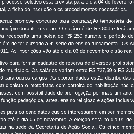
 processo seletivo está prevista para o dia 04 de fevereiro
al, a ficha de inscrição e os procedimentos necessários.
racruz promove concurso para contratação temporária de
nicípio durante o verão. O salário é de R$ 804 e terá ac
da receberão uma bolsa de R$ 250 durante o período de 
além de ter cursado a 4ª série do ensino fundamental. Os s
11. As inscrições vão até o dia 03 de novembro e são reali
etivo para formar cadastro de reserva de diversos profissi
o município. Os salários variam entre R$ 727,39 e R$ 2.1
0 para outros cargos. As oportunidades estão distribuídas e
tricionista e motoristas com carteira de habilitação nas
meses, com possibilidade de prorrogação por mais um ano.
, função pedagógica, artes, ensino religioso e ações inclusiv
ições para os candidatos que se interessarem em ser membros
vão até o dia 05 de novembro. A eleição será no dia 05 d
itas na sede da Secretaria de Ação Social. Os cinco mem