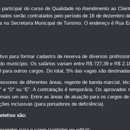
 participar do curso de Qualidade no Atendimento ao Clien
nados serão contratados pelo período de 18 de dezembro d
s na Secretaria Municipal de Turismo. O endereço é Rua Eu
etivo para formar cadastro de reserva de diversos profissi
o município. Os salários variam entre R$ 727,39 e R$ 2.1
 para outros cargos. Do total, 5% das vagas são destinadas
fessores de diferentes áreas, regente de banda marcial, técn
B” e “D” ou “E”. A contratação é temporária. Os aprovados 
mais um ano. Entre as áreas de atuação para os cargos de pr
ções inclusivas (para portadores de deficiência).
eletivo são:
exigidos para o cargo (contidos no edital);