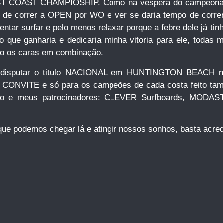
 EAST COAST CHAMPIOSHIP. Como na véspera do campeonat
 de correr a OPEN por WO e ver se daria tempo de correr
a tentar surfar e pelo menos relaxar porque a febre dele já 
 que ganharia e dedicaria minha vitoria para ele, todas
o os caras em combinação.
ra disputar o titulo NACIONAL em HUNTINGTON BEACH 
CONVITE e só para os campeões de cada costa feito t
o e meus patrocinadores: CLEVER Surfboards, MOD
e podemos chegar lá e atingir nossos sonhos, basta acredi