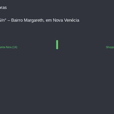
oras
S/n° – Bairro Margareth, em Nova Venécia
nta-feira (14)
Shoppi