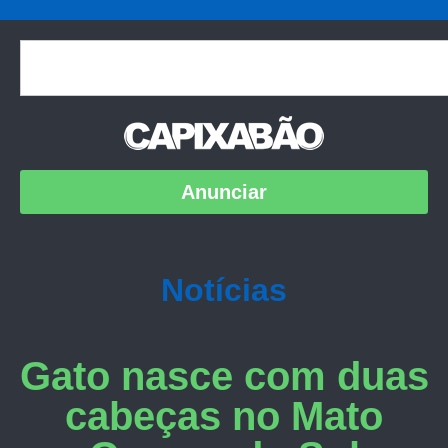
Anunciar
Notícias
Gato nasce com duas
cabeças no Mato