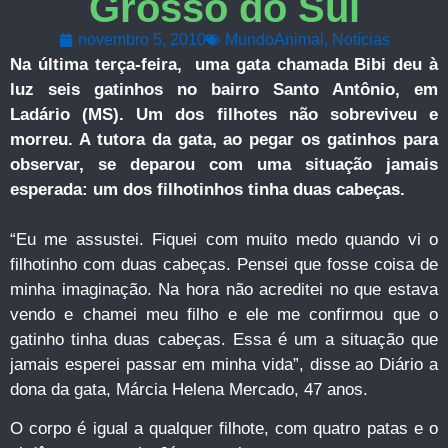
Grosso do Sul
novembro 5, 2010
MundoAnimal
,
Notícias
Na última terça-feira, uma gata chamada Bibi deu à
luz seis gatinhos no bairro Santo Antônio, em
Ladário (MS).
Um dos filhotes não sobreviveu e
morreu. A tutora da gata, ao pegar os gatinhos para
observar, se deparou com uma situação jamais
esperada: um dos filhotinhos tinha duas cabeças.
“Eu me assustei. Fiquei com muito medo quando vi o
filhotinho com duas cabeças. Pensei que fosse coisa de
minha imaginação. Na hora não acreditei no que estava
vendo e chamei meu filho e ele me confirmou que o
gatinho tinha duas cabeças. Essa é um a situação que
jamais esperei passar em minha vida”, disse ao Diário a
dona da gata, Márcia Helena Mercado, 47 anos.
O corpo é igual a qualquer filhote, com quatro patas e o