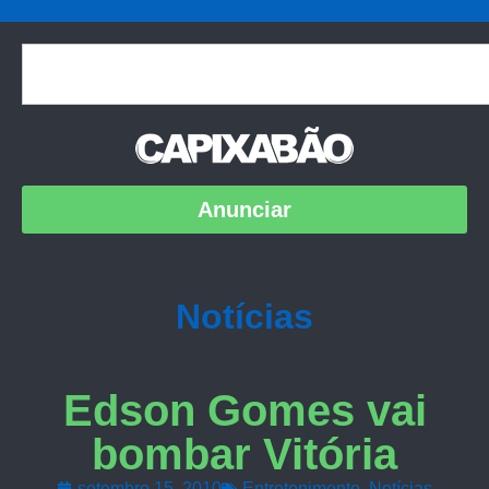
Anunciar
Notícias
Edson Gomes vai
bombar Vitória
setembro 15, 2010
Entretenimento
,
Notícias