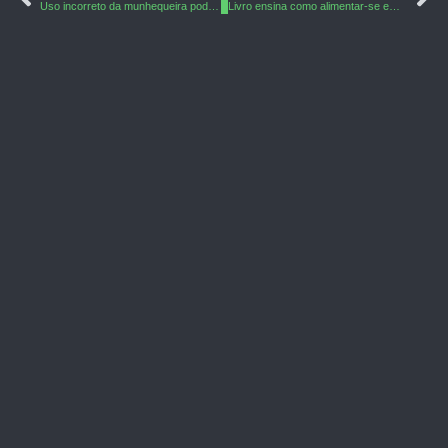
Uso incorreto da munhequeira pode agravar tendinites e outras lesões
Livro ensina como alimentar-se em cada estação do ano