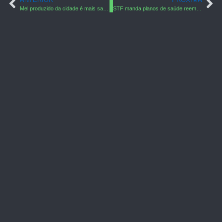
Mel produzido da cidade é mais saboroso do que do campo
STF manda planos de saúde reembolsarem SUS