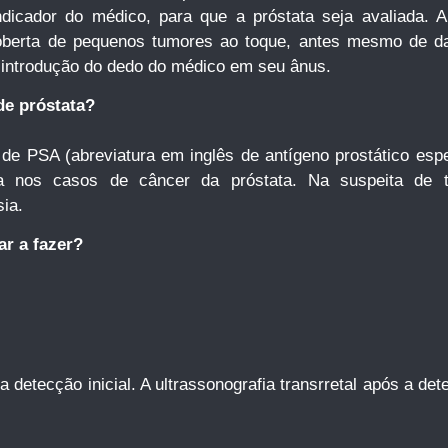
ndicador do médico, para que a próstata seja avaliada. 
scoberta de pequenos tumores ao toque, antes mesmo de d
a introdução do dedo do médico em seu ânus.
de próstata?
 de PSA (abreviatura em inglês de antígeno prostático esp
 nos casos de câncer da próstata. Na suspeita de tumo
ia.
r a fazer?
 detecção inicial. A ultrassonografia transrretal após a de