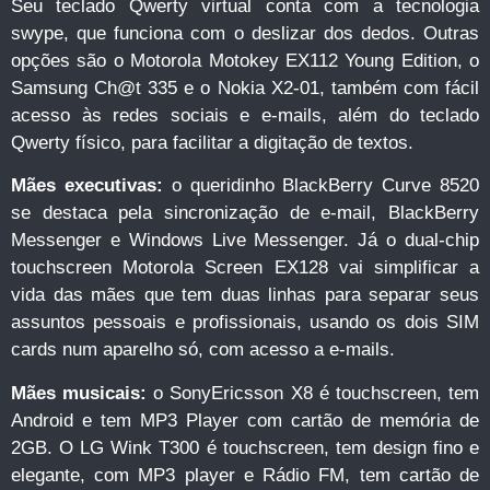
Seu teclado Qwerty virtual conta com a tecnologia
swype, que funciona com o deslizar dos dedos. Outras
opções são o Motorola Motokey EX112 Young Edition, o
Samsung Ch@t 335 e o Nokia X2-01, também com fácil
acesso às redes sociais e e-mails, além do teclado
Qwerty físico, para facilitar a digitação de textos.
Mães executivas:
o queridinho BlackBerry Curve 8520
se destaca pela sincronização de e-mail, BlackBerry
Messenger e Windows Live Messenger. Já o dual-chip
touchscreen Motorola Screen EX128 vai simplificar a
vida das mães que tem duas linhas para separar seus
assuntos pessoais e profissionais, usando os dois SIM
cards num aparelho só, com acesso a e-mails.
Mães musicais:
o SonyEricsson X8 é touchscreen, tem
Android e tem MP3 Player com cartão de memória de
2GB. O LG Wink T300 é touchscreen, tem design fino e
elegante, com MP3 player e Rádio FM, tem cartão de