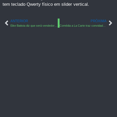
tem teclado Qwerty físico em slider vertical.
ANTERIOR
PRÓXIMA
Eike Batista diz que será vendedor exclusivo de ingressos da Copa 2014 no Brasil
Comédia a La Carte traz convidados do humor nacional ao Shopping Jardins