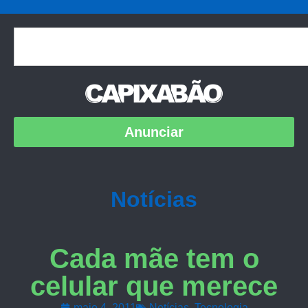
Anunciar
Notícias
Cada mãe tem o
celular que merece
maio 4, 2011
Notícias
,
Tecnologia