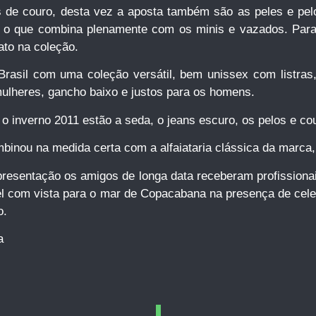
de couro, desta vez a aposta também são as peles e pelo
s o que combina plenamente com os minis e vazados. Para 
ato na coleção.
 Brasil com uma coleção versátil, bem unissex com listras
mulheres, gancho baixo e justos para os homens.
a o inverno 2011 estão a seda, o jeans escuro, os pelos e cou
mbinou na medida certa com a alfaiataria clássica da marc
sentação os amigos de longa data receberam profissionais
l com vista para o mar de Copacabana na presença de celeb
o.
a